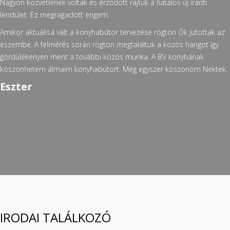
Nagyon közvetlenek voltak és érződött rajtuk a fiatalos új iránti
lendület. Ez megragadott engem.
Amikor aktuálisá vált a konyhabútor tervezése rögtön Ők jutottak az
eszembe. A felmérés során rögtön megtaláltuk a közös hangot így
gördülékenyen ment a további közös munka. A BV konyhának
köszönhetem álmaim konyhabútort. Még egyszer köszönöm Nektek.
Eszter
IRODAI TALÁLKOZÓ