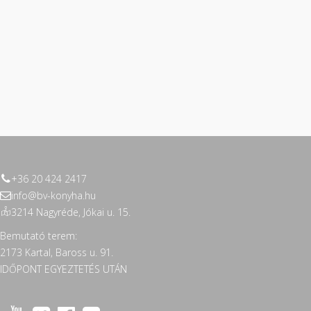
+36 20 424 2417
info@bv-konyha.hu
3214 Nagyréde, Jókai u. 15.
Bemutató terem:
2173 Kartal, Baross u. 91.
IDŐPONT EGYEZTETÉS UTÁN