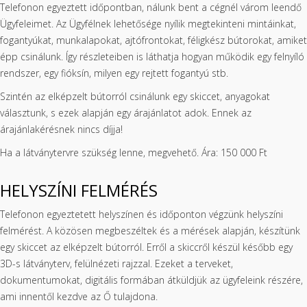
Telefonon egyeztett időpontban, nálunk bent a cégnél várom leendő
Ügyfeleimet. Az Ügyfélnek lehetősége nyílik megtekinteni mintáinkat,
fogantyúkat, munkalapokat, ajtófrontokat, féligkész bútorokat, amiket
épp csinálunk. Így részleteiben is láthatja hogyan működik egy felnyíló
rendszer, egy fióksín, milyen egy rejtett fogantyú stb.
Szintén az elképzelt bútorról csinálunk egy skiccet, anyagokat
választunk, s ezek alapján egy árajánlatot adok. Ennek az
árajánlakérésnek nincs díjja!
Ha a látványtervre szükség lenne, megvehető. Ára: 150 000 Ft
HELYSZÍNI FELMÉRÉS
Telefonon egyeztetett helyszínen és időponton végzünk helyszíni
felmérést. A közösen megbeszéltek és a mérések alapján, készítünk
egy skiccet az elképzelt bútorról. Erről a skiccről készül később egy
3D-s látványterv, felülnézeti rajzzal. Ezeket a terveket,
dokumentumokat, digitális formában átküldjük az ügyfeleink részére,
ami innentől kezdve az Ő tulajdona.