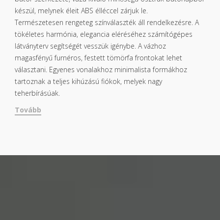
készül, melynek éleit ABS élléccel zárjuk le.
Természetesen rengeteg színválaszték áll rendelkezésre. A
tökéletes harmónia, elegancia eléréséhez számítógépes
látványterv segítségét vesszük igénybe. A vázhoz
magasfényű furnéros, festett tömörfa frontokat lehet
választani. Egyenes vonalakhoz minimalista formákhoz
tartoznak a teljes kihúzású fiókok, melyek nagy
teherbírásúak.
Tovább