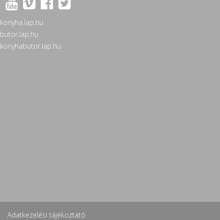
konyha.lap.hu
butor.lap.hu
konyhabutor.lap.hu
Adatkezelési tájékoztató