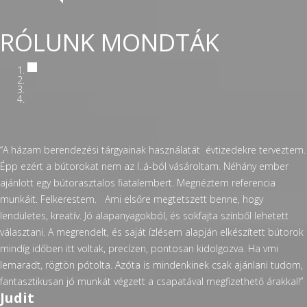
RÓLUNK MONDTÁK
“A házam berendezési tárgyainak használatát évtizedekre terveztem.
Épp ezért a bútorokat nem az I..á-ból vásároltam. Néhány ember
ajánlott egy bútorasztalos fiatalembert. Megnéztem referencia
munkáit. Felkerestem. Ami elsőre megtetszett benne, hogy
lendületes, kreatív. Jó alapanyagokból, és sokfajta színből lehetett
választani. A megrendelt, és saját ízlésem alapján elkészített bútorok
mindíg időben itt voltak, precízen, pontosan kidolgozva. Ha vmi
lemaradt, rögtön pótolta. Azóta is mindenkinek csak ajánlani tudom,
fantasztikusan jó munkát végzett a csapatával megfizethető árakkal!”
Judit