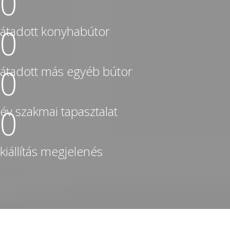
0
átadott konyhabútor
0
átadott más egyéb bútor
0
év szakmai tapasztalat
0
kiállítás megjelenés