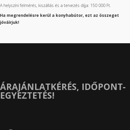
A helyszíni felmérés, kiszállás és a tervezés díjja: 150 000 Ft.
Ha megrendelésre kerül a konyhabútor, ezt az összeget
jóváírjuk!
ÁRAJÁNLATKÉRÉS, IDŐPONT-
EGYEZTETÉS!