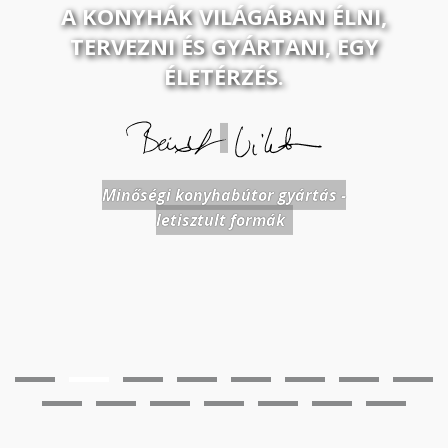
A KONYHÁK VILÁGÁBAN ÉLNI,
TERVEZNI ÉS GYÁRTANI, EGY
ÉLETÉRZÉS.
Minőségi konyhabútor gyártás -
letisztult formák