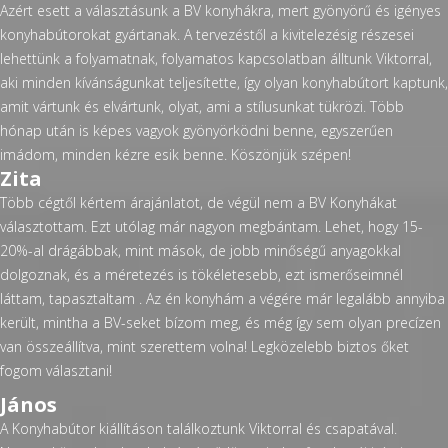
Azért esett a választásunk a BV konyhákra, mert gyönyörű és igényes
konyhabútorokat gyártanak. A tervezéstől a kivitelezésig részesei
lehettünk a folyamatnak, folyamatos kapcsolatban álltunk Viktorral,
aki minden kívánságunkat teljesítette, így olyan konyhabútort kaptunk,
amit vártunk és elvártunk, olyat, ami a stílusunkat tükrözi. Több
hónap után is képes vagyok gyönyörködni benne, egyszerűen
imádom, minden kézre esik benne. Köszönjük szépen!
Zita
Több cégtől kértem árajánlatot, de végül nem a BV Konyhákat
választottam. Ezt utólag már nagyon megbántam. Lehet, hogy 15-
20%-al drágábbak, mint mások, de jobb minőségű anyagokkal
dolgoznak, és a méretezés is tökéletesebb, ezt ismerőseimnél
láttam, tapasztaltam . Az én konyhám a végére már legalább annyiba
került, mintha a BV-seket bízom meg, és még így sem olyan precízen
van összeállítva, mint szerettem volna! Legközelebb biztos őket
fogom választani!
János
A Konyhabútor kiállításon találkoztunk Viktorral és csapatával.