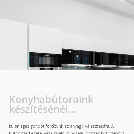
Konyhabútoraink
készítésénél...
különleges gondot fordítunk az anyag kiválasztására. A
bútor szerkezete, váza kiváló minőségű osztrák bútorlapból