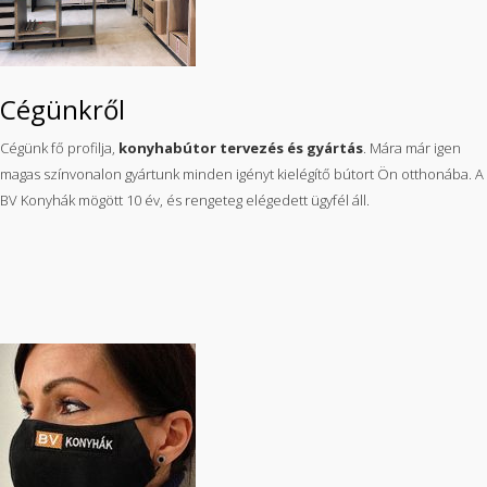
Cégünkről
Cégünk fő profilja,
konyhabútor tervezés és gyártás
. Mára már igen
magas színvonalon gyártunk minden igényt kielégítő bútort Ön otthonába. A
BV Konyhák mögött 10 év, és rengeteg elégedett ügyfél áll.